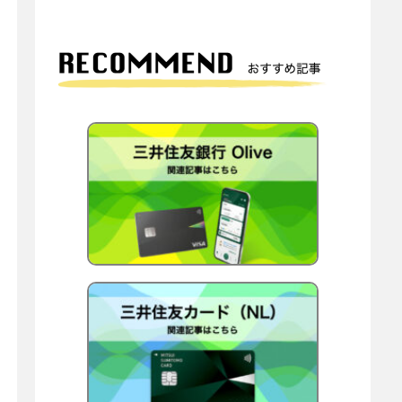
O
l
i
v
e
三
井
住
友
カ
ー
ド
（