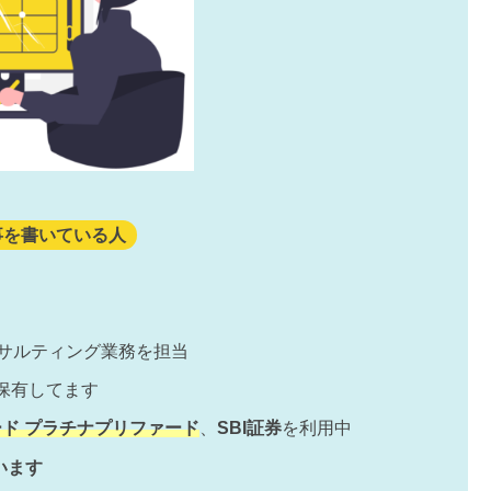
事を書いている人
サルティング業務を担当
保有してます
ド プラチナプリファード
、
SBI証券
を利用中
います