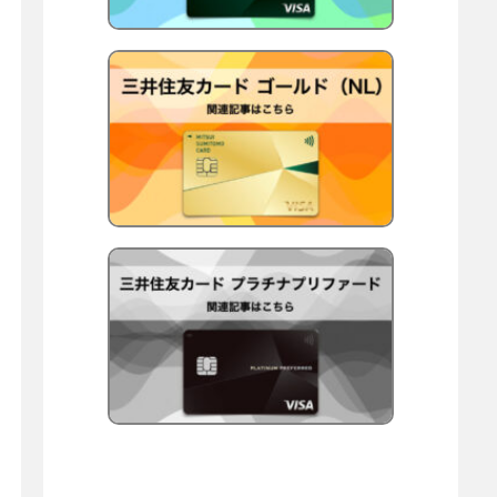
N
L
三
）
井
住
友
カ
ー
ド
ゴ
ー
ル
プ
ド
ラ
（
チ
N
ナ
L
プ
）
リ
フ
ァ
ー
ド